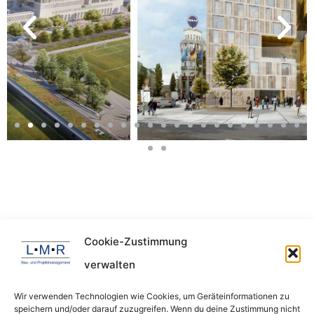
Z
W
u
e
r
i
ü
t
c
e
k
r
Cookie-Zustimmung
L⋅M⋅R
verwalten
Bau- und Projektmanagement GmbH
Josef-Frankl-Straße 62
Wir verwenden Technologien wie Cookies, um Geräteinformationen zu
speichern und/oder darauf zuzugreifen. Wenn du deine Zustimmung nicht